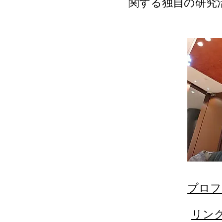
関する独自の研究
​プロ
リン