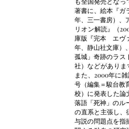
も全国発売となっ
著書に、絵本『ガラ
年、三一書房）、
リオン解読』（20
庫版『完本 エヴァ
年、静山社文庫）
孤城」奇跡のラスト
社）などがありま
また、2000年に
号（編集＝駿台教
校）に発表した論
落語「死神」のル
の直系と主張し、
与説の問題点を指